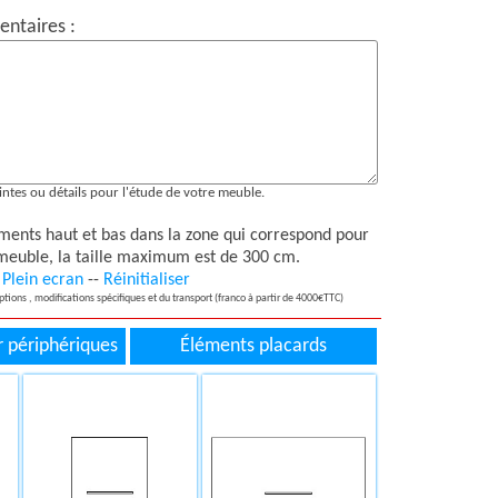
ntaires :
ntes ou détails pour l'étude de votre meuble.
éments haut et bas dans la zone qui correspond pour
 meuble, la taille maximum est de 300 cm.
Plein ecran
--
Réinitialiser
options , modifications spécifiques et du transport (franco à partir de 4000€TTC)
 périphériques
Éléments placards