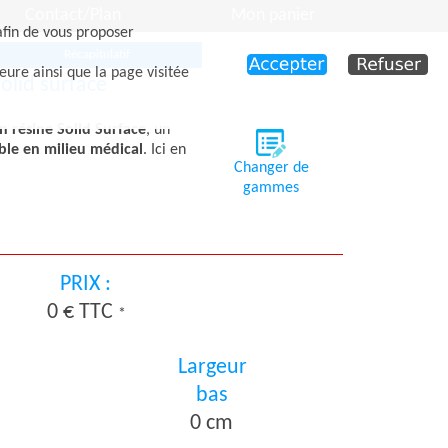
Contact/Plan
Mon panier
afin de vous proposer
Récapitulatif
eure ainsi que la page visitée
olid surface
n résine Solid Surface
, un
le en milieu médical
. Ici en
Changer de
gammes
PRIX :
0 € TTC
*
Largeur
bas
0 cm