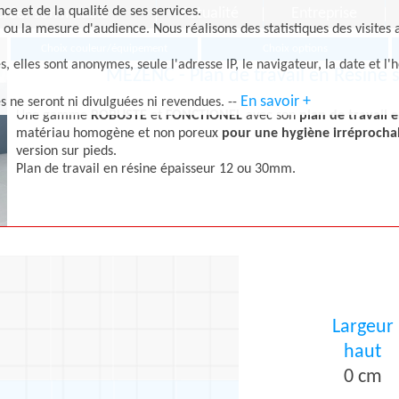
e et de la qualité de ses services.
Créer son meuble
Actualité
Entreprise
 ou la mesure d'audience. Nous réalisons des statistiques des visites 
Choix couleur/équipement
Choix options
elles sont anonymes, seule l'adresse IP, le navigateur, la date et l'h
MEZENC - Plan de travail en Résine s
En savoir +
es ne seront ni divulguées ni revendues. --
Une gamme
ROBUSTE
et
FONCTIONEL
avec son
plan de travail e
matériau homogène et non poreux
pour une hygiène irréprochab
version sur pieds.
Plan de travail en résine épaisseur 12 ou 30mm.
Largeur
haut
0 cm